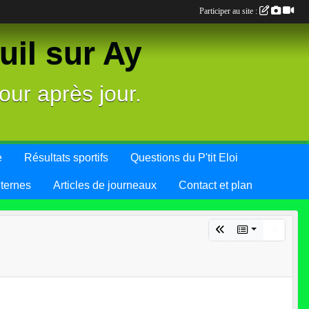
Participer au site :
il sur Ay
our après jour.
e
Résultats sportifs
Questions du P'tit Eloi
nternes
Articles de journeaux
Contact et plan