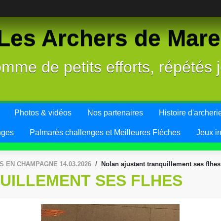
es Archers de Mareu
mme de petits efforts, répétés j
Photos & vidéos
Nos partenaires
Histoire d'archeri
nges
Palmarès challenges et Meilleures Flèches
Jeux i
 EN CHAMPAGNE 14.03.2026
Nolan ajustant tranquillement ses flhes
UILLEMENT SES FLHES