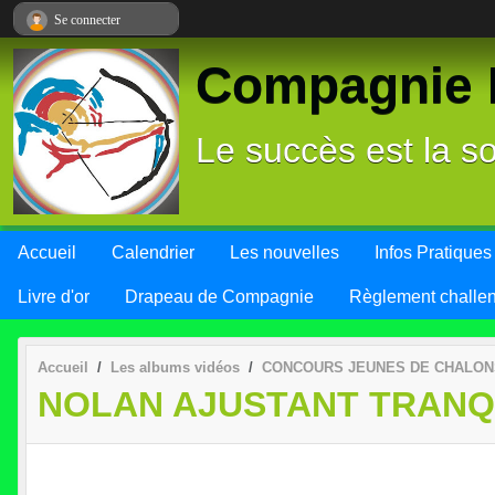
Panneau de gestion des cookies
Se connecter
Compagnie L
Le succès est la so
Accueil
Calendrier
Les nouvelles
Infos Pratiques
Livre d'or
Drapeau de Compagnie
Règlement challe
Accueil
Les albums vidéos
CONCOURS JEUNES DE CHALONS
NOLAN AJUSTANT TRANQ