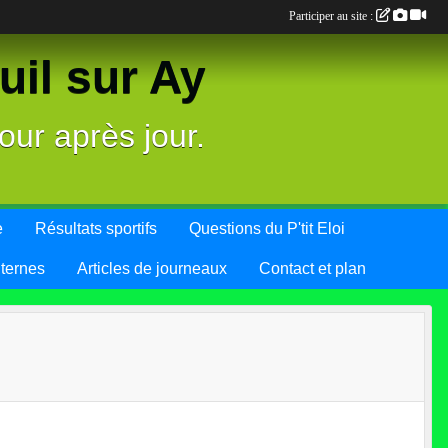
Participer au site :
il sur Ay
our après jour.
e
Résultats sportifs
Questions du P'tit Eloi
nternes
Articles de journeaux
Contact et plan