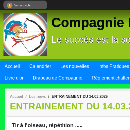
Panneau de gestion des cookies
Se connecter
Compagnie L
Le succès est la so
Accueil
Calendrier
Les nouvelles
Infos Pratiques
Livre d'or
Drapeau de Compagnie
Règlement challe
Accueil
Les news
ENTRAINEMENT DU 14.03.2026
ENTRAINEMENT DU 14.03.
Tir à l'oiseau, répétition .....