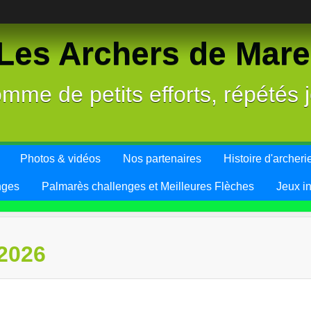
es Archers de Mareu
mme de petits efforts, répétés j
Photos & vidéos
Nos partenaires
Histoire d'archeri
nges
Palmarès challenges et Meilleures Flèches
Jeux i
2026